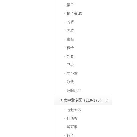
裙子
帽子/配饰
内裤
套装
童鞋
袜子
外套
卫衣
女小童
泳装
睡眠床品
女中童专区（110-170）
包包专区
打底衫
居家服
裤子