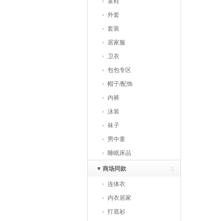
童鞋
外套
套装
居家服
卫衣
包包专区
帽子/配饰
内裤
泳装
袜子
男中童
睡眠床品
商场同款
连体衣
内衣居家
打底衫