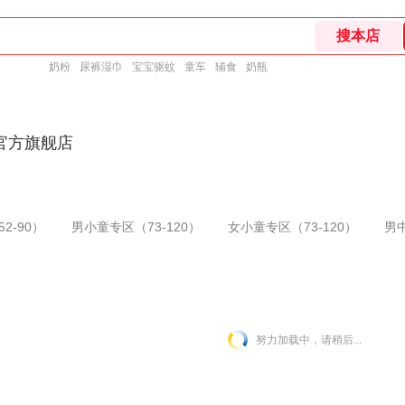
奶粉
尿裤湿巾
宝宝驱蚊
童车
辅食
奶瓶
官方旗舰店
2-90）
男小童专区（73-120）
女小童专区（73-120）
男中
努力加载中，请稍后...