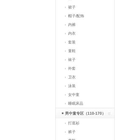
裙子
帽子/配饰
内裤
内衣
套装
童鞋
袜子
外套
卫衣
泳装
女中童
睡眠床品
男中童专区（110-170）
打底衫
裤子