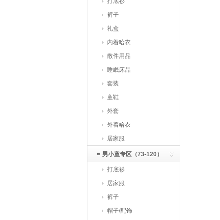
打底衫
裤子
礼盒
内着哈衣
散件用品
睡眠床品
套装
童鞋
外套
外着哈衣
居家服
男小童专区（73-120）
打底衫
居家服
裤子
帽子/配饰