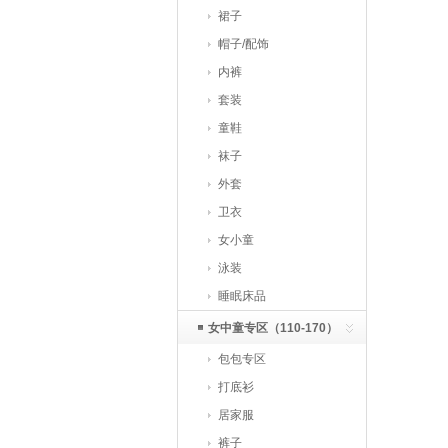
裙子
帽子/配饰
内裤
套装
童鞋
袜子
外套
卫衣
女小童
泳装
睡眠床品
女中童专区（110-170）
包包专区
打底衫
居家服
裤子