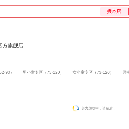
官方旗舰店
2-90）
男小童专区（73-120）
女小童专区（73-120）
男中
努力加载中，请稍后...