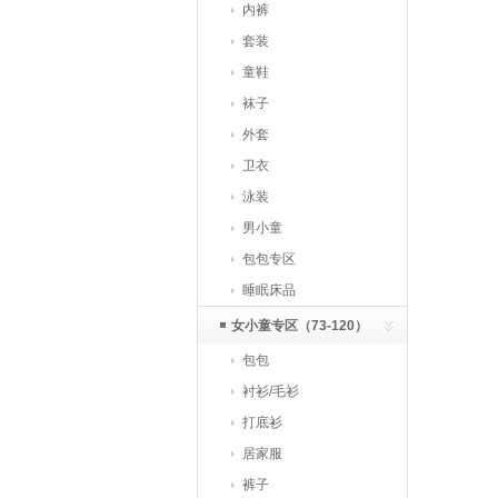
内裤
套装
童鞋
袜子
外套
卫衣
泳装
男小童
包包专区
睡眠床品
女小童专区（73-120）
包包
衬衫/毛衫
打底衫
居家服
裤子