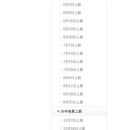
6月2日上新
6月9日上新
6月16日上新
6月23日上新
6月30日上新
7月7日上新
7月14日上新
7月21日上新
7月28日上新
8月4日上新
8月11日上新
8月18日上新
8月25日上新
26年春夏上新
12月2日上新
12月16日上新