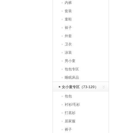
内裤
套装
童鞋
袜子
外套
卫衣
泳装
男小童
包包专区
睡眠床品
女小童专区（73-120）
包包
衬衫/毛衫
打底衫
居家服
裤子