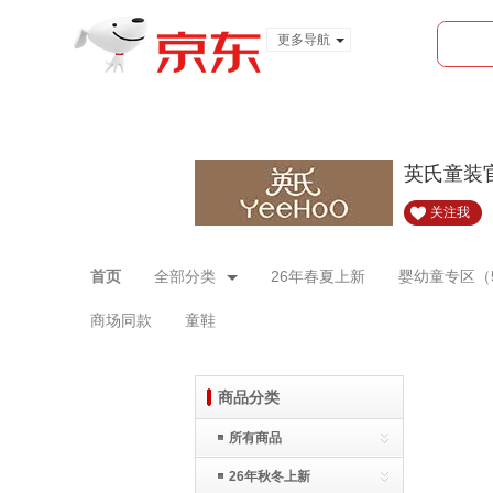
更多导航
服装城
食品
金融
英氏童装
关注我
首页
全部分类
26年春夏上新
婴幼童专区（5
商场同款
童鞋
商品分类
所有商品
26年秋冬上新