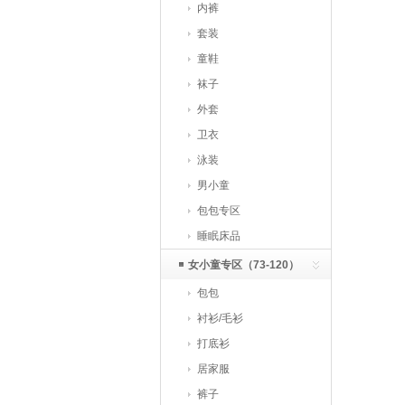
内裤
套装
童鞋
袜子
外套
卫衣
泳装
男小童
包包专区
睡眠床品
女小童专区（73-120）
包包
衬衫/毛衫
打底衫
居家服
裤子