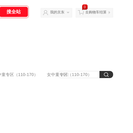
0
我的京东
去购物车结算
童专区（110-170）
女中童专区（110-170）