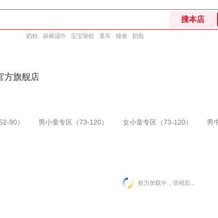
奶粉
尿裤湿巾
宝宝驱蚊
童车
辅食
奶瓶
官方旗舰店
2-90）
男小童专区（73-120）
女小童专区（73-120）
男中
努力加载中，请稍后...