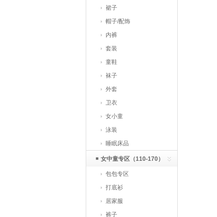
裙子
帽子/配饰
内裤
套装
童鞋
袜子
外套
卫衣
女小童
泳装
睡眠床品
女中童专区（110-170）
包包专区
打底衫
居家服
裤子