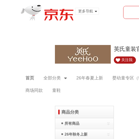
更多导航
服装城
食品
金融
英氏童装
关注我
首页
全部分类
26年春夏上新
婴幼童专区（5
商场同款
童鞋
商品分类
所有商品
26年秋冬上新