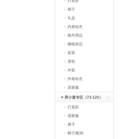
打底衫
裤子
礼盒
内着哈衣
散件用品
睡眠床品
套装
童鞋
外套
外着哈衣
居家服
男小童专区（73-120）
打底衫
居家服
裤子
帽子/配饰